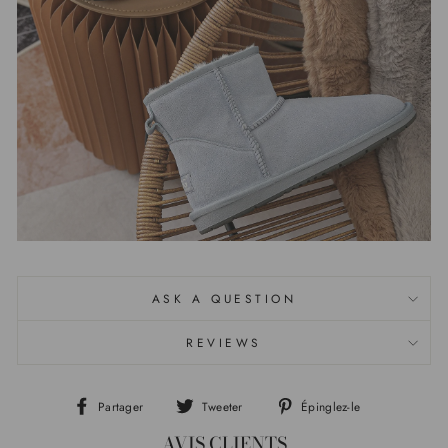
ASK A QUESTION
REVIEWS
Partager
Tweeter
Épinglez-le
Partager
Tweeter
Épingler
AVIS CLIENTS
sur
sur
sur