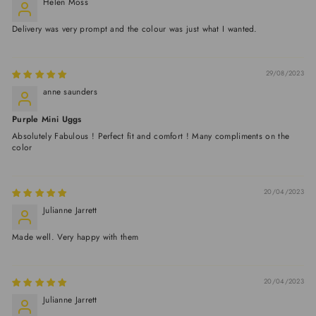
Helen Moss
Delivery was very prompt and the colour was just what I wanted.
29/08/2023
anne saunders
Purple Mini Uggs
Absolutely Fabulous ! Perfect fit and comfort ! Many compliments on the
color
20/04/2023
Julianne Jarrett
Made well. Very happy with them
20/04/2023
Julianne Jarrett