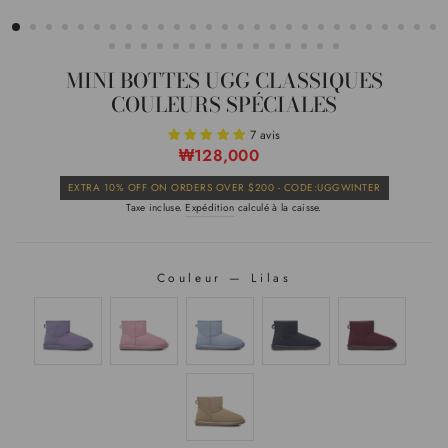
(ÉCHAP)
MINI BOTTES UGG CLASSIQUES
COULEURS SPÉCIALES
7 avis
Prix
₩128,000
Prix
EXTRA 10% OFF ON ORDERS OVER $200 - CODE:UGGWINTER
régulier
Taxe incluse.
Expédition
calculé à la caisse.
de
vente
Couleur
—
Lilas
COULEUR