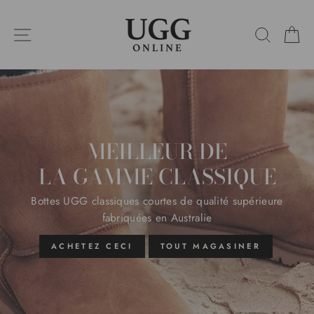
Passer
UGG
au
NAVIGATION SUR LES SITES
RECHE
P
contenu
ONLINE
Suspendre
le
diaporama
MEILLEUR DE
LA GAMME CLASSIQUE
Bottes UGG classiques courtes de qualité supérieure
fabriquées en Australie
ACHETEZ CECI
TOUT MAGASINER