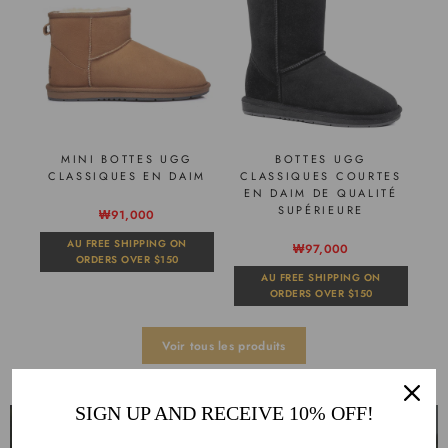
MINI BOTTES UGG
BOTTES UGG
CLASSIQUES EN DAIM
CLASSIQUES COURTES
EN DAIM DE QUALITÉ
SUPÉRIEURE
₩91,000
AU FREE SHIPPING ON
₩97,000
ORDERS OVER $150
AU FREE SHIPPING ON
ORDERS OVER $150
Voir tous les produits
SIGN UP AND RECEIVE 10% OFF!
NOTRE BEST-SELLER UGG