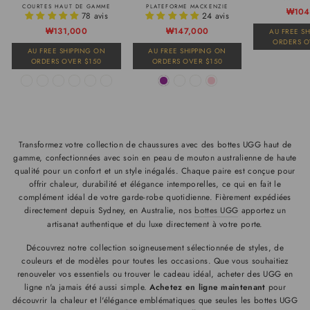
COURTES HAUT DE GAMME
PLATEFORME MACKENZIE
Prix
Prix
₩104
78 avis
24 avis
Prix
Prix
₩131,000
₩147,000
AU FREE S
régul
de
ORDERS O
vente
AU FREE SHIPPING ON
AU FREE SHIPPING ON
régulier
de
ORDERS OVER $150
ORDERS OVER $150
vente
Transformez votre collection de chaussures avec des bottes UGG haut de
gamme, confectionnées avec soin en peau de mouton australienne de haute
qualité pour un confort et un style inégalés. Chaque paire est conçue pour
offrir chaleur, durabilité et élégance intemporelles, ce qui en fait le
complément idéal de votre garde-robe quotidienne. Fièrement expédiées
directement depuis Sydney, en Australie, nos
bottes UGG
apportez un
artisanat authentique et du luxe directement à votre porte.
Découvrez notre collection soigneusement sélectionnée de styles, de
couleurs et de modèles pour toutes les occasions. Que vous souhaitiez
renouveler vos essentiels ou trouver le cadeau idéal, acheter des UGG en
ligne n'a jamais été aussi simple.
Achetez en ligne maintenant
pour
découvrir la chaleur et l'élégance emblématiques que seules les bottes UGG