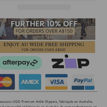
haussons UGG Premium Ankle Slippers, fabriqués en Australie,
e haute qualité et fabriqués en Australie. Ils sont confectionnés en