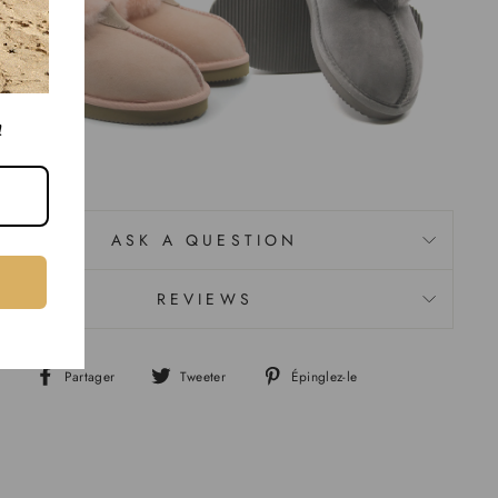
!
ASK A QUESTION
REVIEWS
Partager
Tweeter
Épinglez-le
Partager
Tweeter
Épingler
sur
sur
sur
Facebook
Twitter
Pinterest