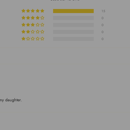
15
0
0
0
0
 my daughter.