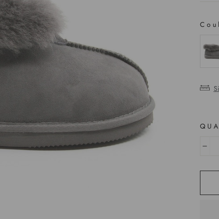
Cou
COU
S
QUA
−