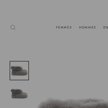
Passer
au
contenu
RECHERCHE
FEMMES
HOMMES
E