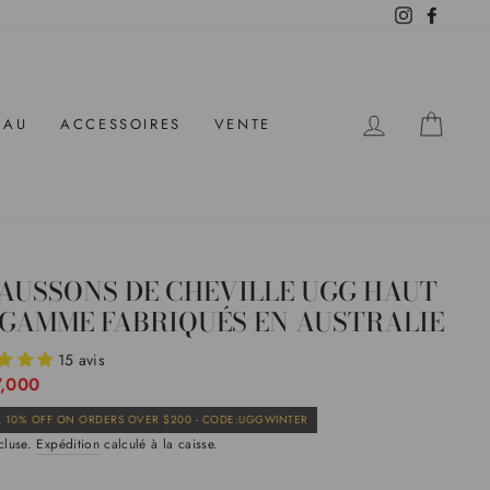
Instagram
Facebo
SE CONNE
PANI
EAU
ACCESSOIRES
VENTE
AUSSONS DE CHEVILLE UGG HAUT
 GAMME FABRIQUÉS EN AUSTRALIE
15 avis
7,000
Prix
 10% OFF ON ORDERS OVER $200 - CODE:UGGWINTER
er
cluse.
Expédition
calculé à la caisse.
de
vente