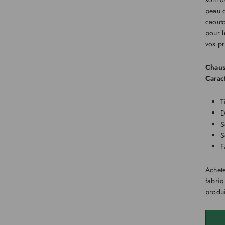
peau d
caoutc
pour l
vos pr
Chaus
Carac
T
D
S
S
F
Achet
fabriq
produ