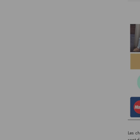
Les c
sont d