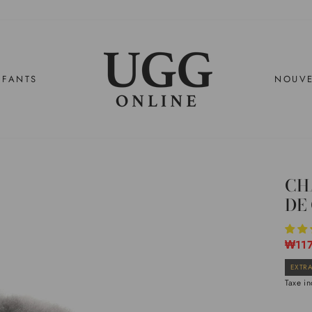
NFANTS
NOUV
CH
DE
Prix
₩11
EXTRA
réguli
Taxe in