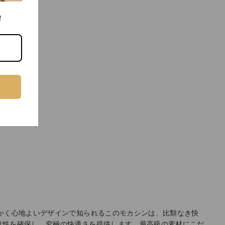
!
かく心地よいデザインで知られるこのモカシンは、比類なき快
気性を確保し、究極の快適さを提供します。最高級の素材にこだ