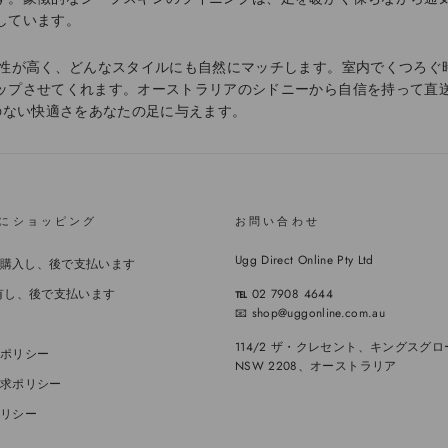
しています。
用性が高く、どんなスタイルにも自然にマッチします。室内でくつろぐ
ップさせてくれます。オーストラリアのシドニーから自信を持って直送
ない快適さをあなたの足に与えます。
にショッピング
お問い合わせ
Ugg Direct Online Pty Ltd
すぐ購入し、後で支払います
ぐ所有し、後で支払います
℡
02 7908 4644
📧 shop@uggonline.com.au
114/2 ザ・クレセント、キングスグロ
ポリシー
NSW 2208、オーストラリア
求ポリシー
リシー