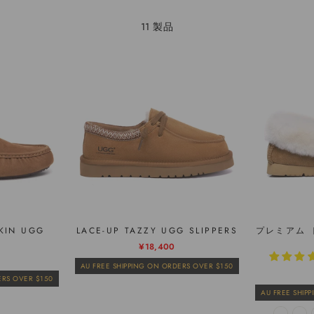
11 製品
KIN UGG
LACE-UP TAZZY UGG SLIPPERS
プレミアム 
通
販
¥18,400
常
売
AU FREE SHIPPING ON ORDERS OVER $150
価
価
ERS OVER $150
格
格
AU FREE SHIP