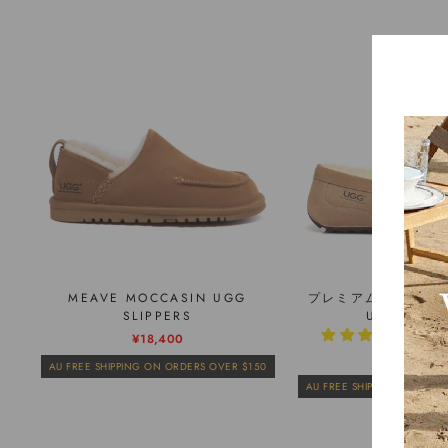
MEAVE MOCCASIN UGG
プレミアム シープス
SLIPPERS
UGG モカ
4件
通
販
¥18,400
常
売
¥12,500
AU FREE SHIPPING ON ORDERS OVER $150
価
価
AU FREE SHIPPING ON ORD
格
格