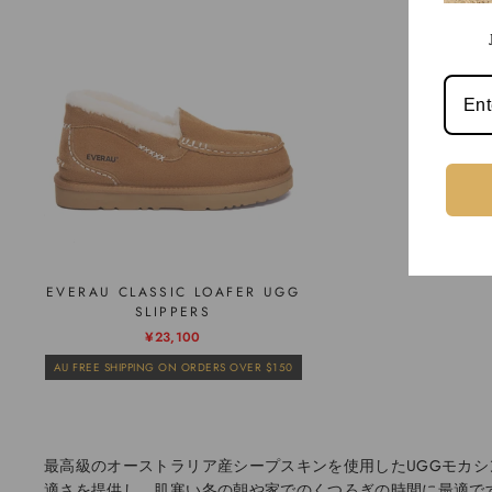
EVERAU CLASSIC LOAFER UGG
SLIPPERS
通
販
¥23,100
常
売
AU FREE SHIPPING ON ORDERS OVER $150
価
価
格
格
最高級のオーストラリア産シープスキンを使用したUGGモカ
適さを提供し、肌寒い冬の朝や家でのくつろぎの時間に最適で