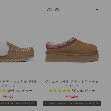
選
別
トラディショナル UGG
ヴィニー UGG プラットフォーム
モカシン
スリッパ
42件のレビュー
5件のレビュー
通
販
¥9,100
通
販
¥17,200
常
売
常
売
PING ON ORDERS OVER $150
AU FREE SHIPPING ON ORDERS OVER $150
価
価
価
価
格
格
格
格