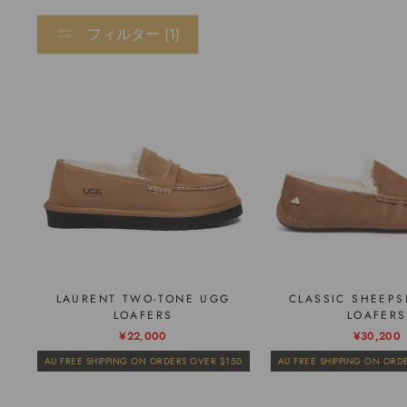
フィルター (1)
LAURENT TWO-TONE UGG
CLASSIC SHEEPS
LOAFERS
LOAFERS
¥22,000
¥30,200
AU FREE SHIPPING ON ORDERS OVER $150
AU FREE SHIPPING ON ORD