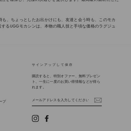
時も、ちょっとしたお出かけにも、友達と会う時も、このモカ
するUGGモカシンは、本物の職人技と手頃な価格のラグジュ
サインアップして保存
購読すると、特別オファー、無料プレゼン
ト、一生に一度のお買い得情報などが得ら
れます。
メ
ーブ
ー
ル
ア
Instagram
Facebook
ド
レ
ス