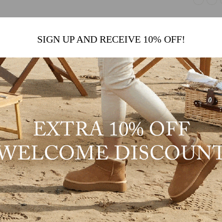
SIGN UP AND RECEIVE 10% OFF!
キン メンズ
MEN MOCCASIN CASUAL SLIP
PIELE
シン
ON LOAFERS
のレビュー
¥26,400
AU FREE SHIPPING ON ORDERS OVER $150
AU FREE SHIP
ERS OVER $150