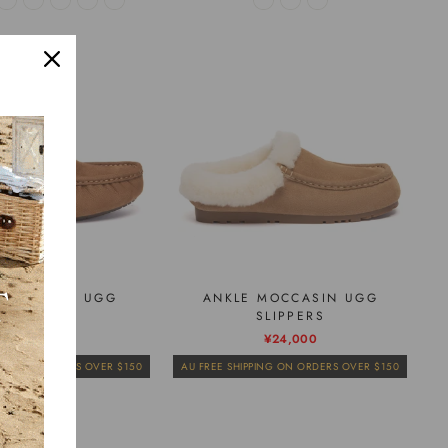
 MOCCASIN UGG
ANKLE MOCCASIN UGG
SLIPPERS
SLIPPERS
通
販
¥25,100
¥24,000
常
売
PING ON ORDERS OVER $150
AU FREE SHIPPING ON ORDERS OVER $150
価
価
格
格