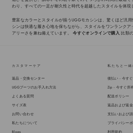
わり、すべての一足が耐久性と時代を超越したスタイルを体現
豊富なカラーとスタイルが揃うUGGモカシンは、驚くほど汎
シンは快適な履き心地を保ちながら、スタイルをワンランクア
アリーさを兼ね備えています。
今すぐオンラインで購入
比類の
カスタマーケア
私たちと一緒
返品・交換センター
後払い - 今
UGGブーツのお手入れ方法
Zip - 今す
よくある質問
配送ポリシー
サイズ表
返品および返金
お問い合わせ
支払いおよび請
私たちについて
プライバシーポ
Blogs
利用規約