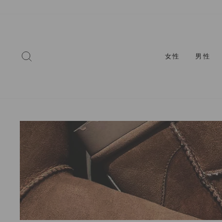
コ
ン
テ
ン
ツ
検索
女性
男性
に
ス
キ
ッ
プ