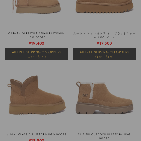
CARMEN VERSATILE STRAP PLATFORM
ムートン ロゴ ウルトラ ミニ プラットフォー
UGG BOOTS
ム UGG ブーツ
通
販
¥19,400
¥17,500
常
売
AU FREE SHIPPING ON ORDERS
AU FREE SHIPPING ON ORDERS
価
価
OVER $150
OVER $150
格
格
V MINI CLASSIC PLATFORM UGG BOOTS
SLIT ZIP OUTDOOR PLATFORM UGG
BOOTS
通
販
¥18,900