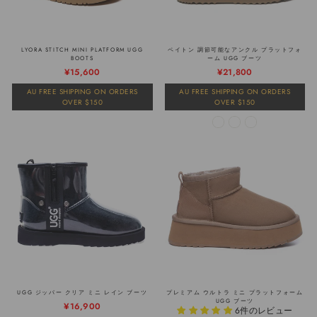
LYORA STITCH MINI PLATFORM UGG
ペイトン 調節可能なアンクル プラットフォ
BOOTS
ーム UGG ブーツ
通
販
¥15,600
¥21,800
常
売
AU FREE SHIPPING ON ORDERS
AU FREE SHIPPING ON ORDERS
価
価
OVER $150
OVER $150
格
格
UGG ジッパー クリア ミニ レイン ブーツ
プレミアム ウルトラ ミニ プラットフォーム
UGG ブーツ
通
販
¥16,900
6件のレビュー