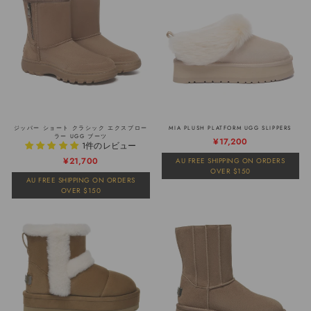
ジッパー ショート クラシック エクスプロー
MIA PLUSH PLATFORM UGG SLIPPERS
ラー UGG ブーツ
通
販
¥17,200
1件のレビュー
常
売
通
販
¥21,700
AU FREE SHIPPING ON ORDERS
価
価
OVER $150
常
売
格
格
AU FREE SHIPPING ON ORDERS
価
価
OVER $150
格
格