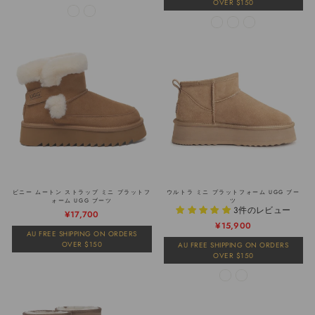
OVER $150
格
格
ビニー ムートン ストラップ ミニ プラットフ
ウルトラ ミニ プラットフォーム UGG ブー
ォーム UGG ブーツ
ツ
3件のレビュー
通
販
¥17,700
通
販
¥15,900
常
売
AU FREE SHIPPING ON ORDERS
常
売
価
価
OVER $150
AU FREE SHIPPING ON ORDERS
価
価
格
格
OVER $150
格
格