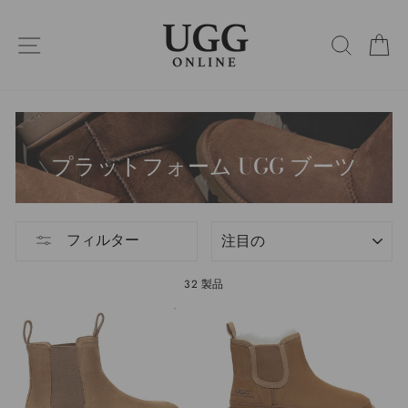
コ
ン
サイトナビゲーション
検索
カ
テ
ン
ツ
に
ス
キ
ッ
プラットフォーム UGG ブーツ
プ
選
フィルター
別
32 製品