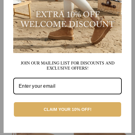
JOIN OUR MAILING LIST FOR DISCOUNTS AND
NORDIC BUCKLE STRAP MINI UGG BOOTS
ディラン プラットフォーム UGG ブーツ
8件のレビュー
EXCLUSIVE OFFERS!
通
販
¥16,700
¥17,900
常
売
AU FREE SHIPPING ON ORDERS
価
価
OVER $150
AU FREE SHIPPING ON ORDERS
格
格
OVER $150
CLAIM YOUR 10% OFF!