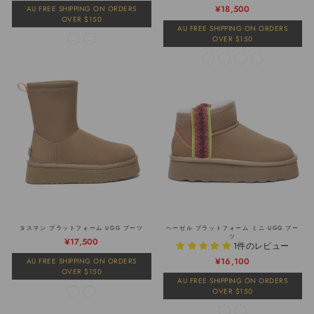
常
売
¥18,500
AU FREE SHIPPING ON ORDERS
価
価
OVER $150
格
格
AU FREE SHIPPING ON ORDERS
OVER $150
タスマン プラットフォーム UGG ブーツ
ヘーゼル プラットフォーム ミニ UGG ブー
ツ
通
販
¥17,500
1件のレビュー
常
売
通
販
¥16,100
AU FREE SHIPPING ON ORDERS
価
価
OVER $150
常
売
格
格
AU FREE SHIPPING ON ORDERS
価
価
OVER $150
格
格