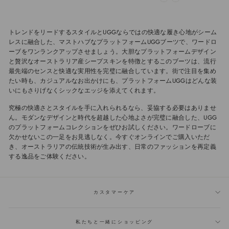
トレンドをリードするスタイルとUGGならではの快適な履き心地がシーム
レスに融合した、マストハブなプラットフォームUGGブーツで、ワードロ
ーブをワンランクアップさせましょう。大胆なプラットフォームデザイン
と贅沢なオーストラリア産シープスキンを特徴とするこのブーツは、流行
最先端のセンスと快適な実用性を完璧に融合しています。街で注目を集め
たい時も、カジュアルなお出かけにも、プラットフォームUGGはどんな装
いにもさりげなくシックなエッジを添えてくれます。
究極の快適さとスタイルを手に入れられるなら、妥協する必要はありませ
ん。モダンなデザインと時代を超越した心地よさが完璧に融合した、UGG
のプラットフォームコレクションをぜひお試しください。ワードローブに
欠かせないこの一足をお見逃しなく。今すぐオンラインでご購入いただ
き、オーストラリアの伝統技術が生み出す、日常のファッションを再定義
する逸品をご体験ください。
カスタマーケア
私たちと一緒にショッピング