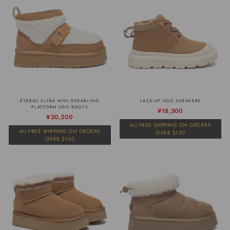
EVERAU ULTRA MINI SHEARLING
LACE-UP UGG SNEAKERS
PLATFORM UGG BOOTS
通
販
¥18,500
通
販
¥20,200
常
売
常
売
AU FREE SHIPPING ON ORDERS
価
価
AU FREE SHIPPING ON ORDERS
OVER $150
価
価
格
格
OVER $150
格
格