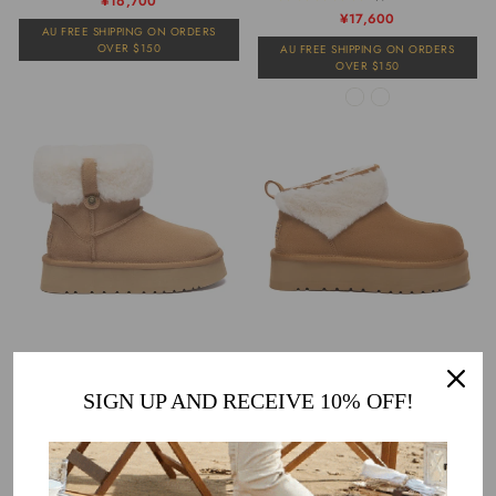
通
販
¥16,700
¥17,600
常
売
AU FREE SHIPPING ON ORDERS
価
価
OVER $150
AU FREE SHIPPING ON ORDERS
格
格
OVER $150
ELENI PULL-ON MINI UGG BOOTS
WOOL ANKLE PLATFORM UGG BOOTS
1件のレビュー
通
販
¥17,500
SIGN UP AND RECEIVE 10% OFF!
通
販
¥19,200
常
売
AU FREE SHIPPING ON ORDERS
常
売
価
価
OVER $150
AU FREE SHIPPING ON ORDERS
価
価
格
格
OVER $150
格
格