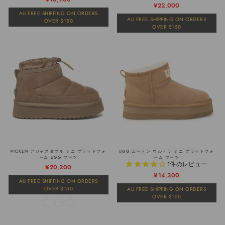
通
販
¥22,000
常
売
AU FREE SHIPPING ON ORDERS
常
売
価
価
AU FREE SHIPPING ON ORDERS
OVER $150
価
価
格
格
OVER $150
格
格
PICKEN アジャスタブル ミニ プラットフォ
UGG ムートン ウルトラ ミニ プラットフォ
ーム UGG ブーツ
ーム ブーツ
1件のレビュー
通
販
¥20,200
通
販
¥14,300
常
売
AU FREE SHIPPING ON ORDERS
常
売
価
価
OVER $150
AU FREE SHIPPING ON ORDERS
価
価
格
格
OVER $150
格
格