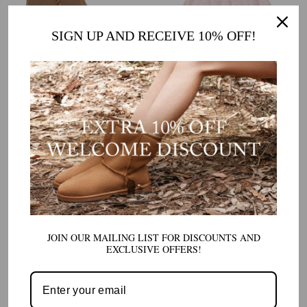
SIGN UP AND RECEIVE 10% OFF!
CADDY レディース インナー ジッパー ミニ
パーカーブランケット大人ピンキー
UGG ブーツ
通
販
$ 91.00 AUD
4件のレビュー
常
売
通
販
$ 108.00 AUD
AU FREE SHIPPING ON ORDERS
価
価
OVER $150
常
売
格
格
AU FREE SHIPPING ON ORDERS
価
価
OVER $150
格
格
完売
完売
JOIN OUR MAILING LIST FOR DISCOUNTS AND
EXCLUSIVE OFFERS!