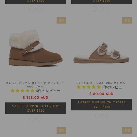
OVER $150
OVER $150
格
格
完売
完売
コレット バックル ストラップ フラッフィー
バックル スリッポン UGG サンダル
1件のレビュー
UGG ブーツ
4件のレビュー
通
販
$ 60.00 AUD
通
販
$ 148.00 AUD
常
売
常
売
AU FREE SHIPPING ON ORDERS
価
価
AU FREE SHIPPING ON ORDERS
OVER $150
価
価
格
格
OVER $150
格
格
完売
完売