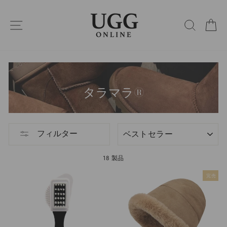
コ
ン
サイトナビゲーション
検索
カ
テ
ン
ツ
に
ス
キ
ッ
タラマラ®
プ
選
フィルター
別
18 製品
完売