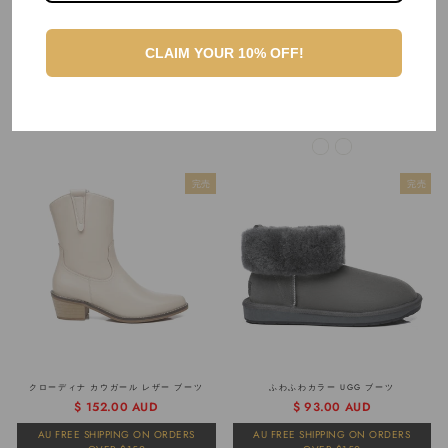
パーカーブランケットキッズカウ
KARINA レディース インナー ジッパー ショ
CLAIM YOUR 10% OFF!
ート UGG ブーツ
通
販
$ 76.00 AUD
通
販
$ 137.00 AUD
常
売
AU FREE SHIPPING ON ORDERS
常
売
価
価
AU FREE SHIPPING ON ORDERS
OVER $150
価
価
格
格
OVER $150
格
格
完売
完売
クローディナ カウガール レザー ブーツ
ふわふわカラー UGG ブーツ
$ 152.00 AUD
通
販
$ 93.00 AUD
常
売
AU FREE SHIPPING ON ORDERS
AU FREE SHIPPING ON ORDERS
価
価