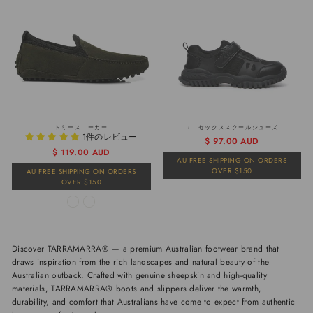
トミースニーカー
ユニセックススクールシューズ
1件のレビュー
通
販
$ 97.00 AUD
通
販
$ 119.00 AUD
常
売
AU FREE SHIPPING ON ORDERS
常
売
価
価
OVER $150
AU FREE SHIPPING ON ORDERS
価
価
格
格
OVER $150
格
格
Discover TARRAMARRA® — a premium Australian footwear brand that
draws inspiration from the rich landscapes and natural beauty of the
Australian outback. Crafted with genuine sheepskin and high-quality
materials, TARRAMARRA® boots and slippers deliver the warmth,
durability, and comfort that Australians have come to expect from authentic