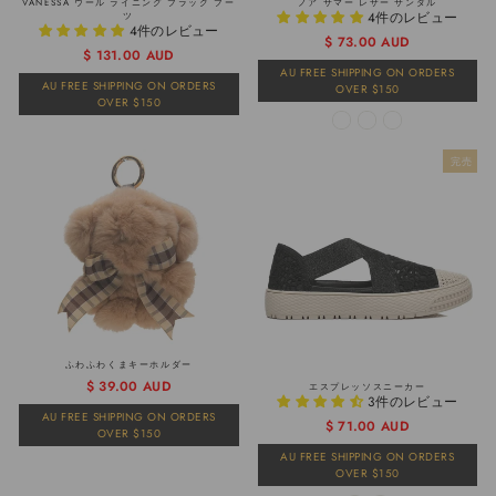
VANESSA ウール ライニング ブラック ブー
ノア サマー レザー サンダル
4件のレビュー
ツ
4件のレビュー
通
販
$ 73.00 AUD
通
販
$ 131.00 AUD
常
売
常
売
AU FREE SHIPPING ON ORDERS
価
価
AU FREE SHIPPING ON ORDERS
OVER $150
価
価
格
格
OVER $150
格
格
完売
ふわふわくまキーホルダー
通
販
$ 39.00 AUD
エスプレッソスニーカー
3件のレビュー
常
売
AU FREE SHIPPING ON ORDERS
価
価
通
販
$ 71.00 AUD
OVER $150
格
格
常
売
AU FREE SHIPPING ON ORDERS
価
価
OVER $150
格
格