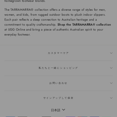
homegrown footwear brands.
The TARRAMARRA® collection offers a diverse range of styles for men,
women, and kids, from rugged outdoor boots to plush indoor slippers.
Each pair reflects a deep connection to Australian heritage and a
commitment to quality craftsmanship.
Shop the TARRAMARRA® collection
at UGG Online and bring a piece of authentic Australian spirit to your
everyday footwear.
カスタマーケア
私たちと一緒にショッピング
お問い合わせ
サインアップして保存
言
日本語
語