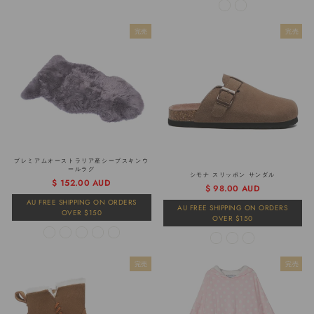
完売
完売
プレミアムオーストラリア産シープスキンウ
ールラグ
シモナ スリッポン サンダル
$ 152.00 AUD
通
販
$ 98.00 AUD
常
売
AU FREE SHIPPING ON ORDERS
AU FREE SHIPPING ON ORDERS
価
価
OVER $150
OVER $150
格
格
完売
完売