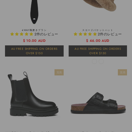
4WAY靴磨きブラシ
スエードバケットハット
2件のレビュー
2件のレビュー
通
販
$ 10.00 AUD
通
販
$ 46.00 AUD
常
売
常
売
AU FREE SHIPPING ON ORDERS
AU FREE SHIPPING ON ORDERS
価
価
価
価
OVER $150
OVER $150
格
格
格
格
完売
完売