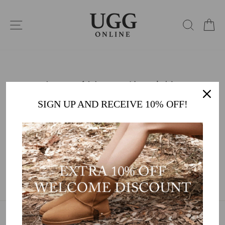
コ
ン
サイトナビゲーション
検索
カ
テ
ン
ツ
に
ス
キ
ッ
ZIP - 今すぐ所有し、後で支払います
プ
SIGN UP AND RECEIVE 10% OFF!
カスタマーケア