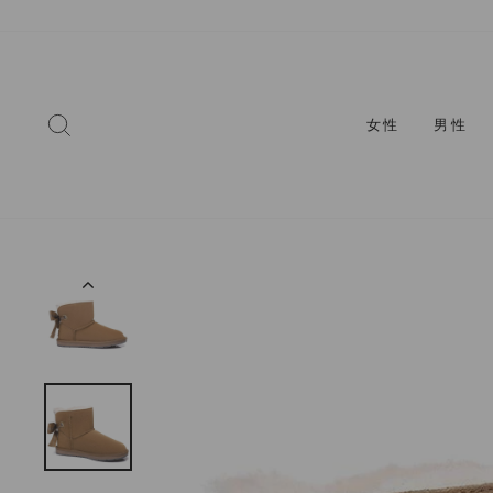
コ
ン
テ
ン
ツ
検索
女性
男性
に
ス
キ
ッ
プ