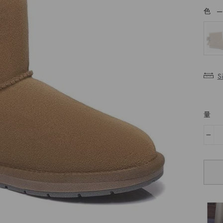
色
色
S
量
−