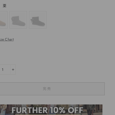
—
栗
ize Chart
+
完売