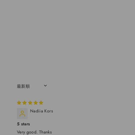
SORT BY
Nadiia Kors
5 stars
Very good. Thanks