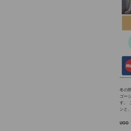
冬の
ゴー
す。
ンと
UGG