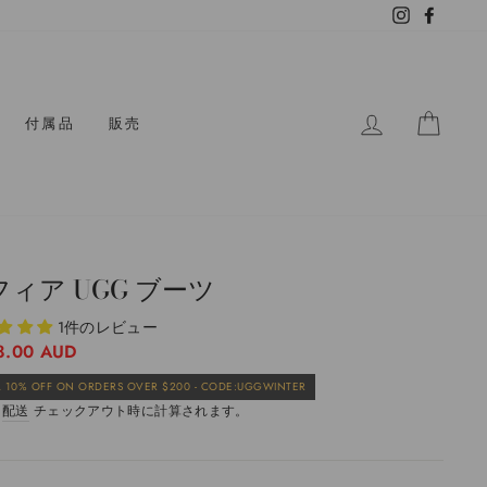
Instagram
Facebo
ログイン
カー
付属品
販売
フィア UGG ブーツ
1件のレビュー
8.00 AUD
販
 10% OFF ON ORDERS OVER $200 - CODE:UGGWINTER
売
。
配送
チェックアウト時に計算されます。
価
格