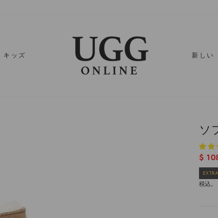
キッズ
新しい
ソ
通
$ 10
常
EXTRA
価
税込
格