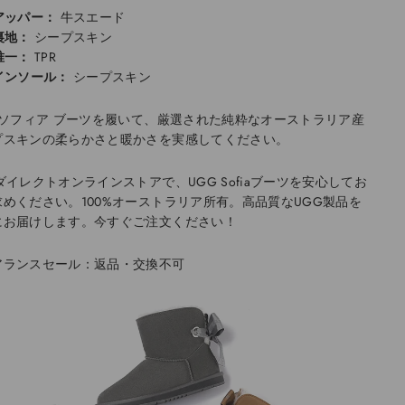
アッパー：
牛スエード
裏地：
シープスキン
唯一：
TPR
インソール：
シープスキン
G ソフィア ブーツを履いて、厳選された純粋なオーストラリア産
プスキンの柔らかさと暖かさを実感してください。
ダイレクトオンラインストアで、UGG Sofiaブーツを安心してお
求めください。100%オーストラリア所有。高品質なUGG製品を
にお届けします。今すぐご注文ください！
アランスセール：返品・交換不可