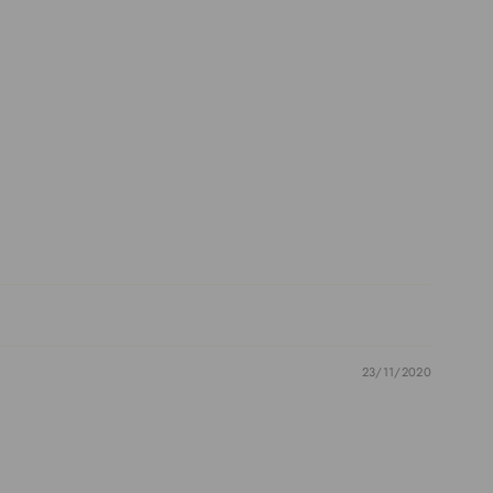
Facebook
Twitter
ボ
で
で
ー
シ
つ
ド
ェ
ぶ
「Pinterest」
ア
や
の
す
く
ピ
る
ン
23/11/2020