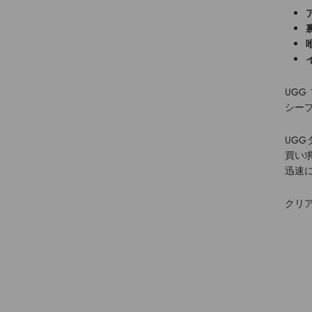
UG
シー
UGG
買い
迅速
クリ