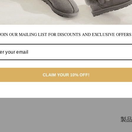
ごせ
5. 
定番
JOIN OUR MAILING LIST FOR DISCOUNTS AND EXCLUSIVE OFFERS
合わ
カジ
リッ
6. 
CLAIM YOUR 10% OFF!
心の
族へ
を兼
てい
製品