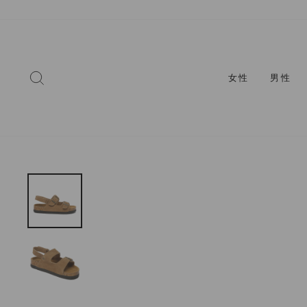
コ
ン
テ
ン
ツ
検索
女性
男性
に
ス
キ
ッ
プ