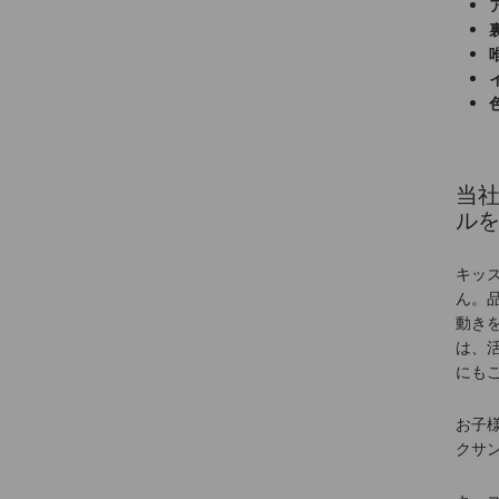
当社
ル
キッ
ん。
動き
は、
にも
お子
クサ