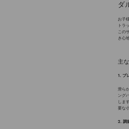
ダ
お子
トラ
この
き心
主な
1. 
滑ら
ング
しま
要な
2. 