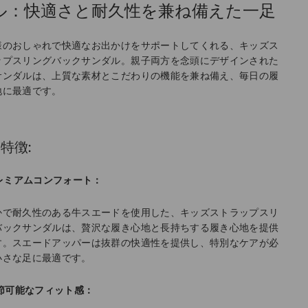
ル：快適さと耐久性を兼ね備えた一足
様のおしゃれで快適なお出かけをサポートしてくれる、キッズス
ップスリングバックサンダル。親子両方を念頭にデザインされた
サンダルは、上質な素材とこだわりの機能を兼ね備え、毎日の履
地に最適です。
特徴:
プレミアムコンフォート：
かで耐久性のある牛スエードを使用した、キッズストラップスリ
バックサンダルは、贅沢な履き心地と長持ちする履き心地を提供
す。スエードアッパーは抜群の快適性を提供し、特別なケアが必
小さな足に最適です。
調節可能なフィット感：