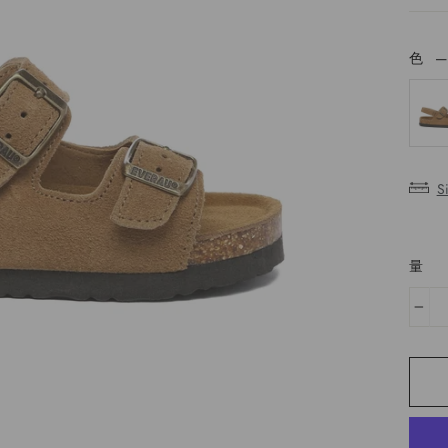
色
色
S
量
−