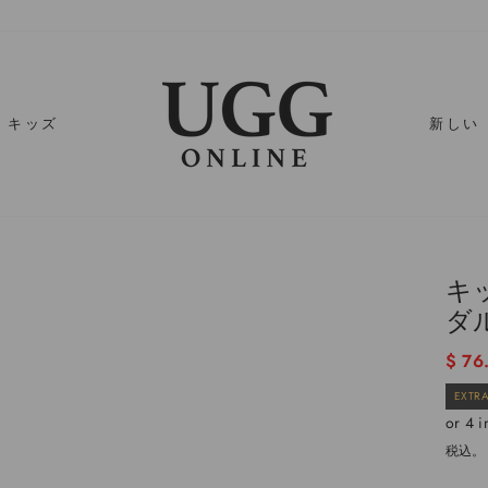
キッズ
新しい
キ
ダ
通
$ 76
常
EXTRA
価
格
税込