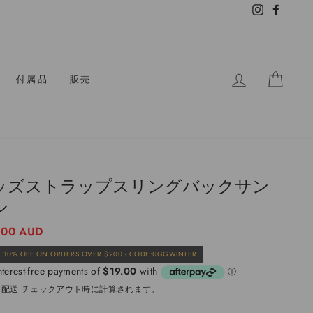
Instagram
Facebo
ログイン
カー
付属品
販売
ッズストラップスリングバックサン
ル
.00 AUD
販
 10% OFF ON ORDERS OVER $200 - CODE:UGGWINTER
売
価
。
配送
チェックアウト時に計算されます。
格