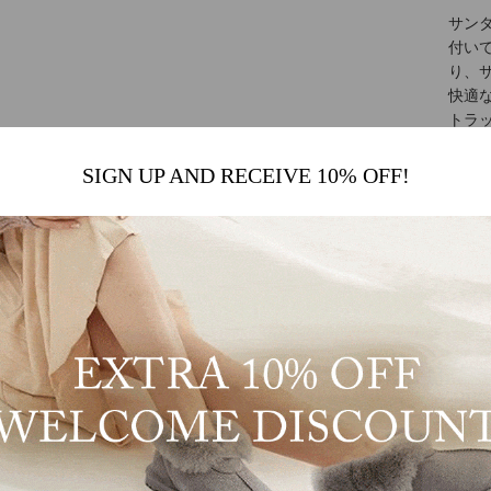
サン
付い
り、
快適
トラ
ます
SIGN UP AND RECEIVE 10% OFF!
3. 
クッ
快適
する
み、
4. 
安全
しま
リッ