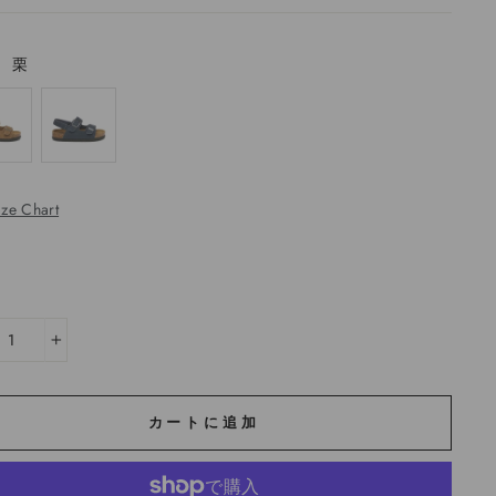
—
栗
ize Chart
+
カートに追加