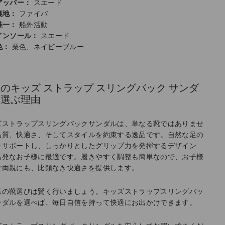
アッパー：
スエード
裏地：
ファイバ
唯一：
船外活動
インソール：
スエード
色：
栗色、ネイビーブルー
のキッズ ストラップ スリングバック サンダ
を選ぶ理由
ズストラップスリングバックサンダルは、単なる靴ではありませ
品質、快適さ、そしてスタイルを約束する逸品です。自然な足の
をサポートし、しっかりとしたグリップ力を発揮するデザイン
活発なお子様に最適です。履きやすく調整も簡単なので、お子様
ご両親にも、比類なき快適さを提供します。
様の靴選びは賢く行いましょう。キッズストラップスリングバッ
ンダルを選べば、毎日自信を持って快適にお出かけできます。