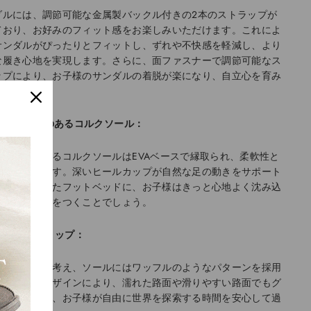
ダルには、調節可能な金属製バックル付きの2本のストラップが
ており、お好みのフィット感をお楽しみいただけます。これによ
サンダルがぴったりとフィットし、ずれや不快感を軽減し、より
な履き心地を実現します。さらに、面ファスナーで調節可能なス
ップにより、お子様のサンダルの着脱が楽になり、自立心を育み
。
クッション性のあるコルクソール：
ション性のあるコルクソールはEVAベースで縁取られ、柔軟性と
性を保証します。深いヒールカップが自然な足の動きをサポート
よう設計されたフットベッドに、お子様はきっと心地よく沈み込
安堵のため息をつくことでしょう。
強化されたグリップ：
性を最優先に考え、ソールにはワッフルのようなパターンを採用
した。このデザインにより、濡れた路面や滑りやすい路面でもグ
プ力が向上し、お子様が自由に世界を探索する時間を安心して過