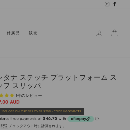
Instagram
Facebo
ログイン
カー
付属品
販売
ンタナ ステッチ プラットフォーム ス
ッフ スリッパ
1件のレビュー
7.00 AUD
販
 10% OFF ON ORDERS OVER $200 - CODE:UGGWINTER
売
価
。
配送
チェックアウト時に計算されます。
格