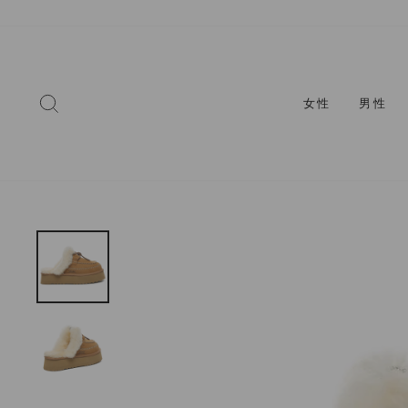
コ
ン
テ
ン
ツ
検索
女性
男性
に
ス
キ
ッ
プ