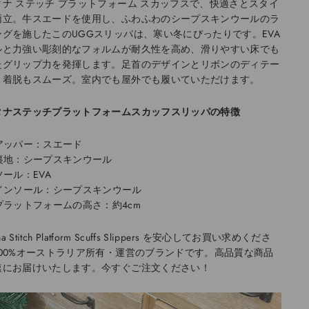
タナ ステッチ プラットフォーム スカッフスで、快適さとスタイ
両立。牛スエードを使用し、ふわふわのシープスキンウールのラ
ングを施したこのUGGスリッパは、寒い冬にぴったりです。EVA
ルと力強い彫刻的なフォルムが耐久性を高め、滑りやすい床でも
たグリップ力を発揮します。足首のデザインとリボンのディテー
、着脱もスムーズ。室内でも屋外でも履いていただけます。
タナステッチプラットフォームスカッフスリッパの特徴
アッパー：スエード
裏地：シープスキンウール
ソール：EVA
インソール：シープスキンウール
プラットフォームの高さ：約4cm
ana Stitch Platform Scuffs Slippers を安心してお買い求めくださ
100%オーストラリア所有・運営のブランドです。高品質な商品
速にお届けいたします。今すぐご注文ください！