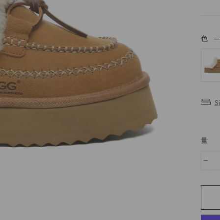
色
色
S
量
−