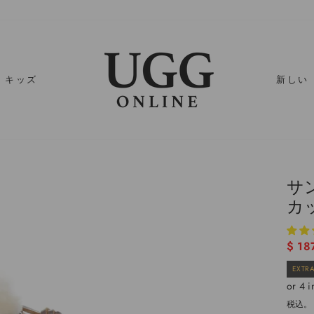
キッズ
新しい
サ
カ
通
$ 18
常
EXTRA
価
格
税込