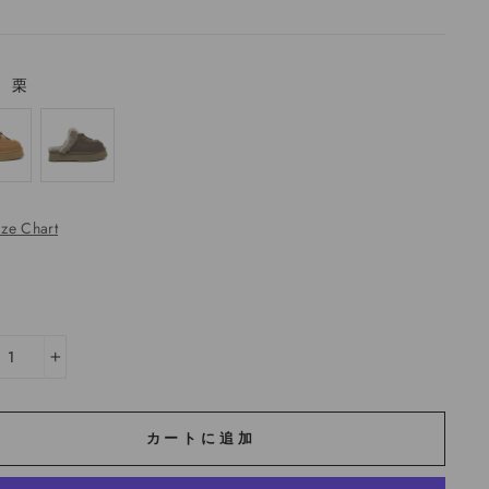
—
栗
ize Chart
+
カートに追加