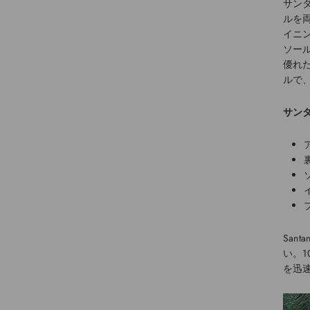
サン
ルを
イニ
ソー
優れ
ルで
サン
Sant
い。
を迅