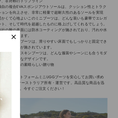
ブ、非対称のトップライン
独自の複合EVAスポンジアウトソールは、クッション性とトラク
ションを向上させ、非常に軽量で超耐久性のあるソールを実現
暖かくて心地よいこのミニブーツは、どんな装いも豪華でエレガ
ント、そして時代を超越したものに格上げしてくれるでしょう。
当社の靴の表面には防水コーティングが施されており、汚れや水
の浸入を防ぎます。
当社のスノーブーツは、滑りやすい床面でもしっかりと固定でき
る強力な彫刻が施されています。
当社のシープスキンブーツは、どんな服装やシーンにも合うモダ
ンでシンプルなデザインです。
友人や家族への素晴らしい贈り物
ミアムプラットフォームミニUGGブーツを安心してお買い求め
さい。100%オーストラリア所有・運営です。高品質な商品を迅
お届けします。今すぐご注文ください！