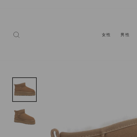
コ
ン
テ
ン
ツ
検索
女性
男性
に
ス
キ
ッ
プ