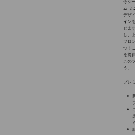
今シ
ム 
デザ
イン
せま
し、
フロ
つく
を提
この
う。
プレミ