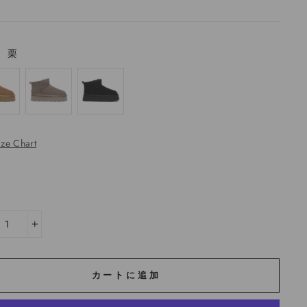
—
栗
ize Chart
+
カートに追加