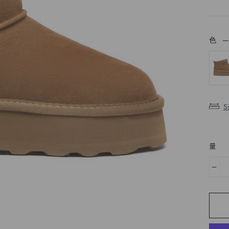
色
色
S
量
−