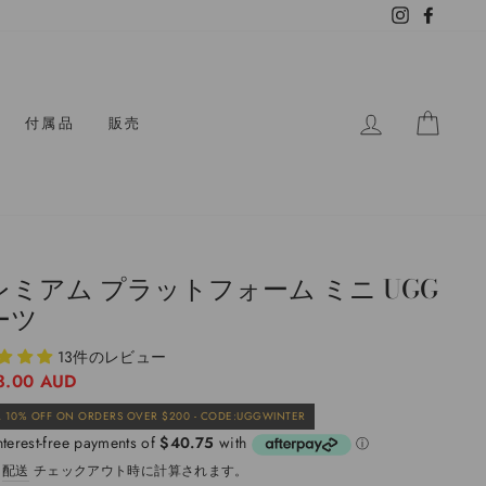
Instagram
Facebo
ログイン
カー
付属品
販売
レミアム プラットフォーム ミニ UGG
ーツ
13件のレビュー
3.00 AUD
販
 10% OFF ON ORDERS OVER $200 - CODE:UGGWINTER
売
価
。
配送
チェックアウト時に計算されます。
格