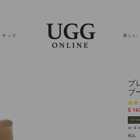
キッズ
新しい
プ
ブ
通
$ 16
常
EXTRA
価
格
税込