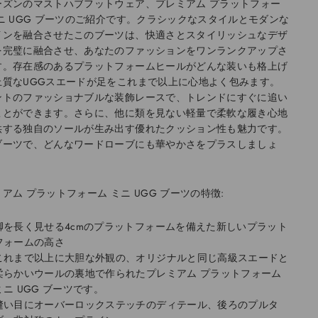
ーズンのマストハブフットウェア、プレミアム プラットフォー
ミニ UGG ブーツのご紹介です。クラシックなスタイルとモダンな
インを融合させたこのブーツは、快適さとスタイリッシュなデザ
を完璧に融合させ、あなたのファッションをワンランクアップさ
す。存在感のあるプラットフォームヒールがどんな装いも格上げ
上質なUGGスエードが足をこれまで以上に心地よく包みます。
ントのファッショナブルな装飾レースで、トレンドにすぐに追い
ことができます。さらに、他に類を見ない軽量で柔軟な履き心地
供する独自のソールが生み出す優れたクッション性も魅力です。
ブーツで、どんなワードローブにも華やかさをプラスしましょ
アム プラットフォーム ミニ UGG ブーツの特徴:
脚を長く見せる4cmのプラットフォームを備えた新しいプラット
フォームの高さ
これまで以上に大胆な外観の、オリジナルと同じ高級スエードと
柔らかいウールの裏地で作られたプレミアム プラットフォーム
ミニ UGG ブーツです。
縫い目にオーバーロックステッチのディテール、後ろのプルタ