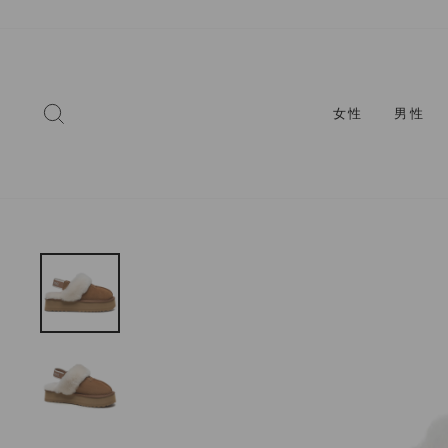
コ
ン
テ
ン
ツ
検索
女性
男性
に
ス
キ
ッ
プ