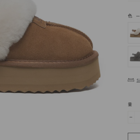
色
色
S
量
−