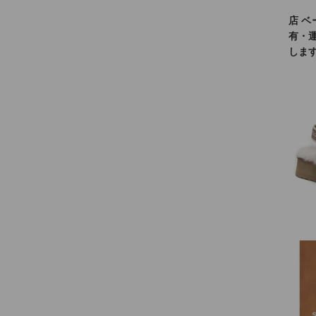
店
ベ
有・
しま