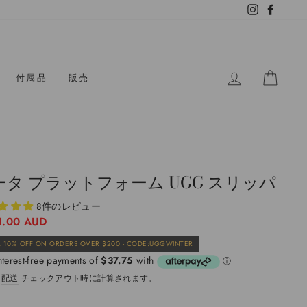
Instagram
Facebo
ログイン
カー
付属品
販売
ータ プラットフォーム UGG スリッパ
8件のレビュー
1.00 AUD
販
 10% OFF ON ORDERS OVER $200 - CODE:UGGWINTER
売
価
。
配送
チェックアウト時に計算されます。
格