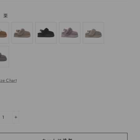
—
栗
ize Chart
+