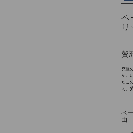
ベ
リ
贅
究極の
そ。
たこ
え、
ベー
由