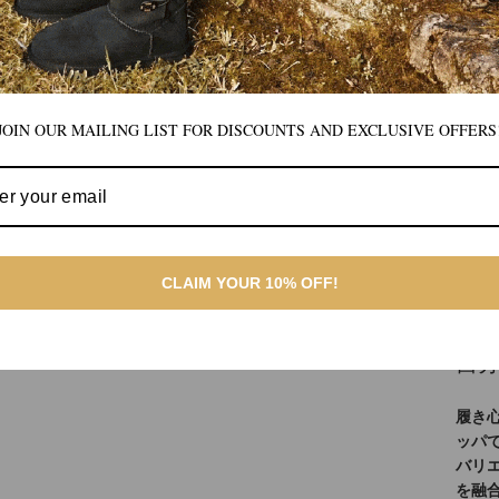
指
JOIN OUR MAILING LIST FOR DISCOUNTS AND EXCLUSIVE OFFERS
CLAIM YOUR 10% OFF!
自分
履き心
ッパ
バリ
を融