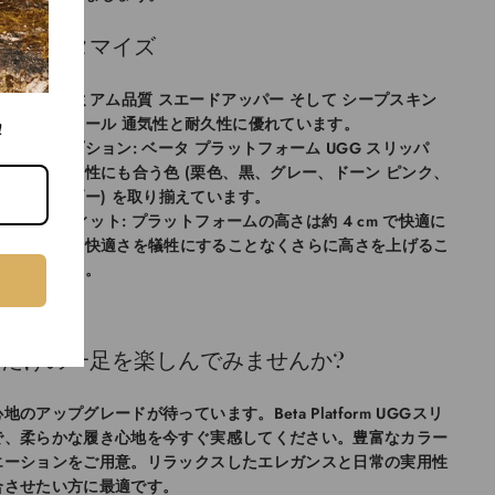
先でカスタマイズ
材料：
プレミアム品質
スエードアッパー
そして
シープスキン
ウールインソール
通気性と耐久性に優れています。
!
スタイルオプション:
ベータ プラットフォーム UGG スリッパ
は、どんな個性にも合う色 (栗色、黒、グレー、ドーン ピンク、
茶色、カリブー) を取り揃えています。
サイズ & フィット:
プラットフォームの高さは約 4 cm で快適に
座れるため、快適さを犠牲にすることなくさらに高さを上げるこ
とができます。
だけの一足を楽しんでみませんか?
地のアップグレードが待っています。Beta Platform UGGスリ
で、柔らかな履き心地を今すぐ実感してください。豊富なカラー
エーションをご用意。リラックスしたエレガンスと日常の実用性
合させたい方に最適です。