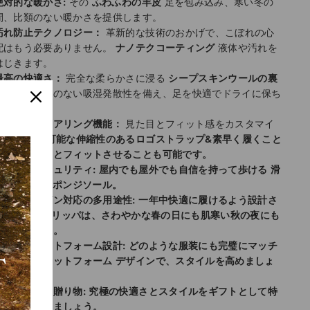
絶対的な暖かさ:
その
ふわふわの羊皮
足を包み込み、寒い冬の
間、比類のない暖かさを提供します。
汚れ防止テクノロジー：
革新的な技術のおかげで、こぼれの心
配はもう必要ありません。
ナノテクコーティング
液体や汚れを
はじきます。
最高の快適さ：
完全な柔らかさに浸る
シープスキンウールの裏
地
また、比類のない吸湿発散性を備え、足を快適でドライに保ち
ます。
デュアルウェアリング機能：
見た目とフィット感をカスタマイ
ズ
取り外し可能な伸縮性のあるロゴストラップ&
素早く履くこと
も、しっかりとフィットさせることも可能です。
滑り止めセキュリティ:
屋内でも屋外でも自信を持って歩ける
滑
り止めEVAスポンジソール
。
オールシーズン対応の多用途性:
一年中快適に履けるよう設計さ
れた UGG スリッパは、さわやかな春の日にも肌寒い秋の夜にも
ぴったりです。
独自のプラットフォーム設計:
どのような服装にも完璧にマッチ
するハイプラットフォーム デザインで、スタイルを高めましょ
う。
心のこもった贈り物:
究極の快適さとスタイルをギフトとして特
別な人に贈りましょう。