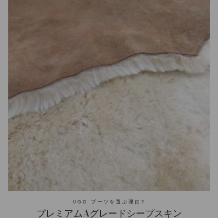
ェ
ぶ
「Pinterest」
ア
や
の
す
く
ピ
る
ン
UGG ブーツを選ぶ理由?
プレミアムAグレードシープスキン