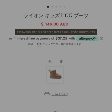
じ
る
(ESC)
ライオン キッズ UGG ブーツ
通
$ 149.00 AUD
常
販
EXTRA 10% OFF ON ORDERS OVER $200 - CODE:UGGWINTER
価
売
格
価
格
税込。
配送
チェックアウト時に計算されます。
色
—
栗
色
Size Chart