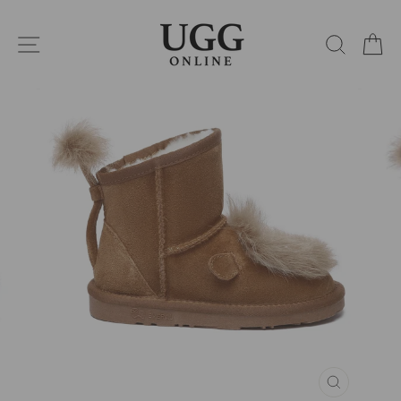
コ
ン
サイトナビゲーション
検索
カ
テ
ン
ツ
に
ス
キ
ッ
プ
閉