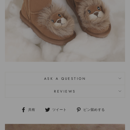
ASK A QUESTION
REVIEWS
共有
ツイート
ピン留めする
Facebook
Twitter
ボ
で
で
ー
シ
つ
ド