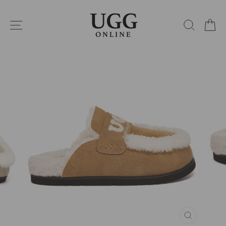
コ
ン
サイトナビゲーション
検索
カ
テ
ン
ツ
に
ス
キ
ッ
プ
閉