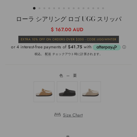
じ
る
(ESC)
ローラ シアリング ロゴ UGG スリッパ
通
$ 167.00 AUD
常
販
EXTRA 10% OFF ON ORDERS OVER $200 - CODE:UGGWINTER
価
売
格
価
格
税込。
配送
チェックアウト時に計算されます。
色
—
栗
色
Size Chart