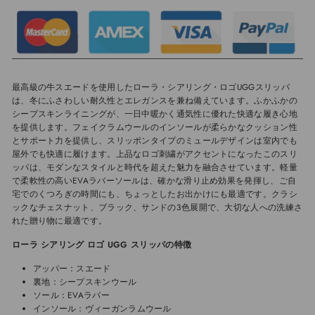
最高級の牛スエードを使用したローラ・シアリング・ロゴUGGスリッパ
は、冬にふさわしい耐久性とエレガンスを兼ね備えています。ふかふかの
シープスキンライニングが、一日中暖かく通気性に優れた快適な履き心地
を提供します。フェイクラムウールのインソールが柔らかなクッション性
とサポート力を提供し、スリッポンタイプのミュールデザインは室内でも
屋外でも快適に履けます。上品なロゴ刺繍がアクセントになったこのスリ
ッパは、モダンなスタイルと時代を超えた魅力を融合させています。軽量
で柔軟性の高いEVAラバーソールは、確かな滑り止め効果を発揮し、ご自
宅でのくつろぎの時間にも、ちょっとしたお出かけにも最適です。クラシ
ックなチェスナット、ブラック、サンドの3色展開で、大切な人への洗練さ
れた贈り物に最適です。
ローラ シアリング ロゴ UGG スリッパの特徴
アッパー：スエード
裏地：シープスキンウール
ソール：EVAラバー
インソール：ヴィーガンラムウール