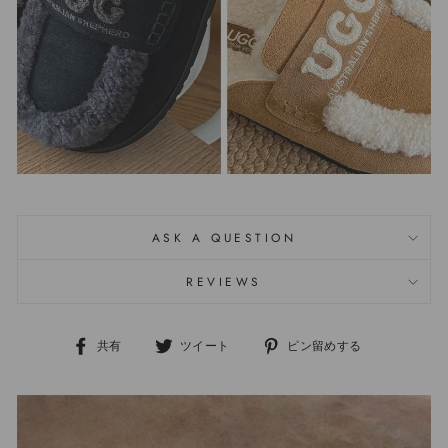
ASK A QUESTION
REVIEWS
共有
ツイート
ピン留めする
Facebook
Twitter
ボ
で
で
ー
シ
つ
ド
ェ
ぶ
「Pinterest」
ア
や
の