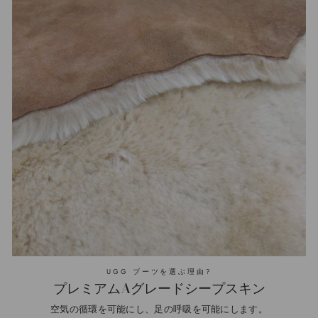
す
く
ピ
る
ン
UGG ブーツを選ぶ理由?
プレミアムAグレードシープスキン
空気の循環を可能にし、足の呼吸を可能にします。