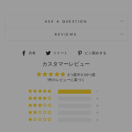
ASK A QUESTION
REVIEWS
共有
ツイート
ピン留めする
Facebook
Twitter
ボ
カスタマーレビュー
で
で
ー
シ
つ
ド
5つ星中5.00つ星
ェ
ぶ
「Pinterest」
1件のレビューに基づく
ア
や
の
す
く
ピ
1
る
ン
0
0
0
0