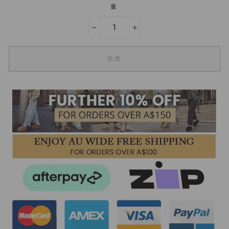
量
−
+
完売