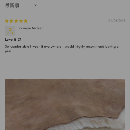
SORT BY
04/08/2023
Bronwyn Mclean
Love it 😍
So comfortable I wear it everywhere I would highly recommend buying a
pair.