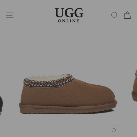
コ
ン
サイトナビゲーション
検索
カ
テ
ン
ツ
に
ス
キ
ッ
プ
閉