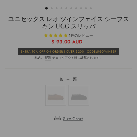
じ
る
(ESC)
ユニセックス レオ ツインフェイス シープス
キン UGG スリッパ
1件のレビュー
通
$ 93.00 AUD
常
販
EXTRA 10% OFF ON ORDERS OVER $200 - CODE:UGGWINTER
価
売
税込。
配送
チェックアウト時に計算されます。
格
価
格
色
—
栗
色
Size Chart